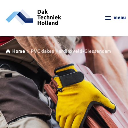
Home
PVC daken Hardinxveld-Giessendam