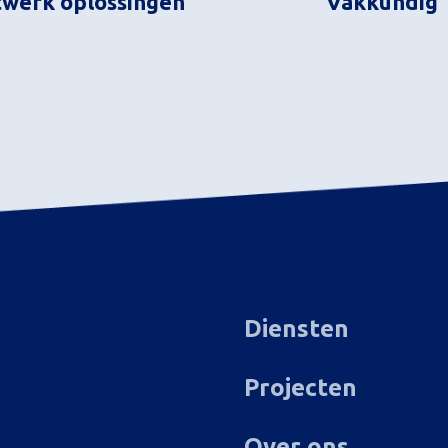
werk oplossingen
Vakkundig
Diensten
Projecten
Over ons