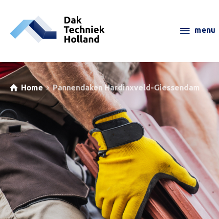
Home
Pannendaken Hardinxveld-Giessendam