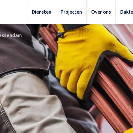
Diensten
Projecten
Over ons
Dakl
iessendam